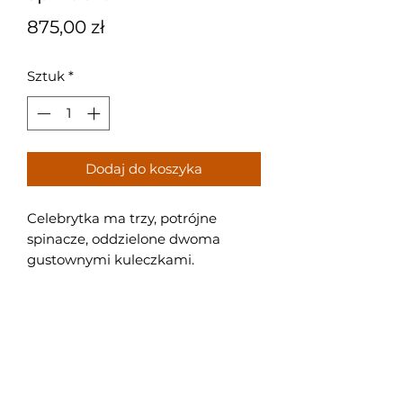
Cena
875,00 zł
Sztuk
*
Dodaj do koszyka
Celebrytka ma trzy, potrójne
spinacze, oddzielone dwoma
gustownymi kuleczkami.
Próba: 585/14k
Waga: 2,25g
Długość 41cm+4cm przedłużki.