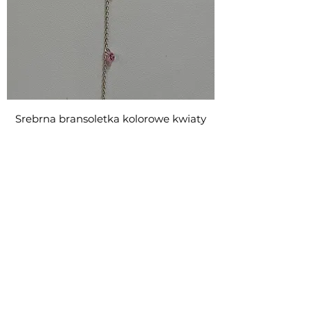
Srebrna bransoletka kolorowe kwiaty
Cena
60,00 zł