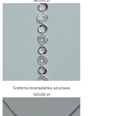
160,00 zł
Srebrna bransoletka ażurowa
Cena
140,00 zł