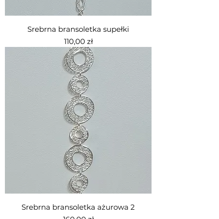
Srebrna bransoletka supełki
Cena
110,00 zł
Srebrna bransoletka ażurowa 2
Cena