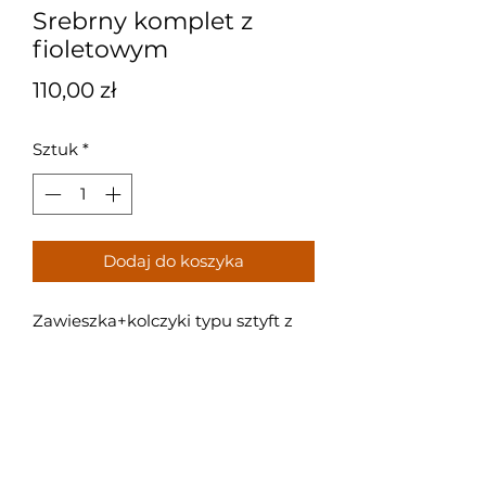
Srebrny komplet z
fioletowym
Cena
110,00 zł
Sztuk
*
Dodaj do koszyka
Zawieszka+kolczyki typu sztyft z
fioletowymi kamieniami oraz
cyrkoniami.
Próba: 925
Waga: 3,6g