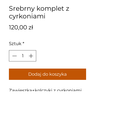
Srebrny komplet z
cyrkoniami
Cena
120,00 zł
Sztuk
*
Dodaj do koszyka
Zawieszka+kolczyki z cyrkoniami
Próba: 0,925
Waga: 4,2g