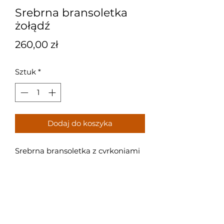
Srebrna bransoletka
żołądź
Cena
260,00 zł
Sztuk
*
Dodaj do koszyka
Srebrna bransoletka z cyrkoniami
o długści 19 cm
Próba: 925
Waga: 10,3 g