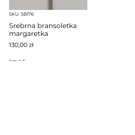
SKU: SB176
Srebrna bransoletka
margaretka
Cena
130,00 zł
Sztuk
*
Dodaj do koszyka
Srebrna bransoletka z cyrkoniami
na podwójnym łańcuszku o
długości 18 cm + 2 cm przedłużki.