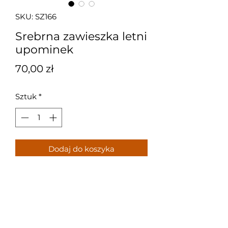
SKU: SZ166
Srebrna zawieszka letni
upominek
Cena
70,00 zł
Sztuk
*
Dodaj do koszyka
Srebrna zawieszka z koralowcem.
Próba: 925
Waga: 3,1 g