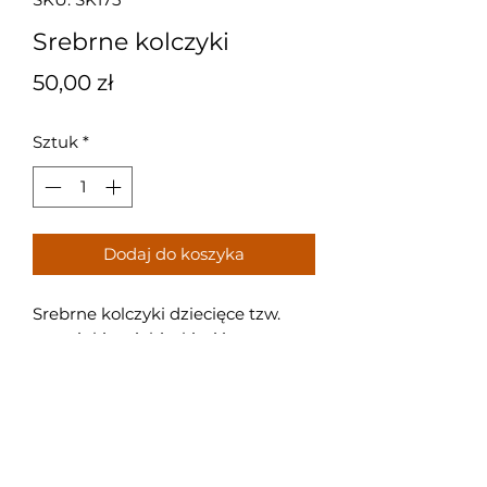
Srebrne kolczyki
Cena
50,00 zł
Sztuk
*
Dodaj do koszyka
Srebrne kolczyki dziecięce tzw.
przecinki z niebieskimi i
przeźroczystymi cyrkoniami.
Próba: 925
Waga: 1,6 g