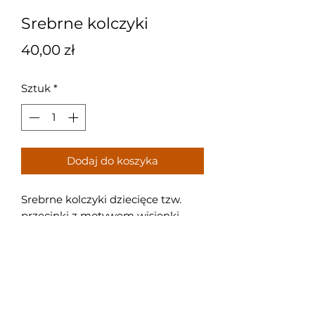
Srebrne kolczyki
Cena
40,00 zł
Sztuk
*
Dodaj do koszyka
Srebrne kolczyki dziecięce tzw.
przecinki z motywem wisienki.
Próba: 925
Waga: 1,1 g