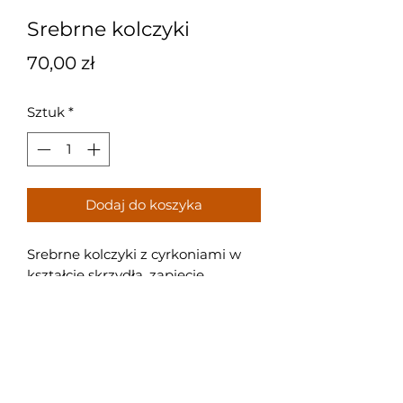
Srebrne kolczyki
Cena
70,00 zł
Sztuk
*
Dodaj do koszyka
Srebrne kolczyki z cyrkoniami w
kształcie skrzydła, zapięcie
- zatrzask.
Próba: 925
Waga: 2,2 g