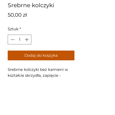
Srebrne kolczyki
Cena
50,00 zł
Sztuk
*
Dodaj do koszyka
Srebrne kolczyki bez kamieni w
kształcie skrzydła, zapięcie -
zatrzask.
Próba: 925
Waga: 1,7 g