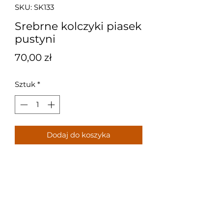
SKU: SK133
Srebrne kolczyki piasek
pustyni
Cena
70,00 zł
Sztuk
*
Dodaj do koszyka
Srebrne kolczyki na uszkach z
brązowymi kamieniami
Próba: 925
Waga: 4,4 g