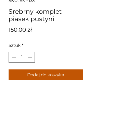
SKU: SKP133
Srebrny komplet
piasek pustyni
Cena
150,00 zł
Sztuk
*
Dodaj do koszyka
Srebrny komplet z brązowym
kamieniem kolczyki na
uszkach+zawieszka
Próba: 925
Waga: 8,2 g