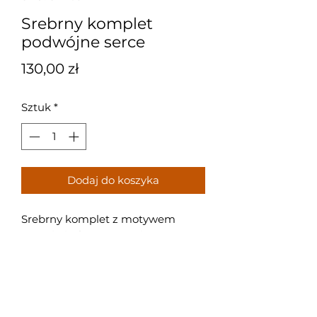
Srebrny komplet
podwójne serce
Cena
130,00 zł
Sztuk
*
Dodaj do koszyka
Srebrny komplet z motywem
serca i nieskończoności z
cyrkoniami - celebrytka o długości
45 cm i bransoletka o długości 19
cm.
Próba: 925