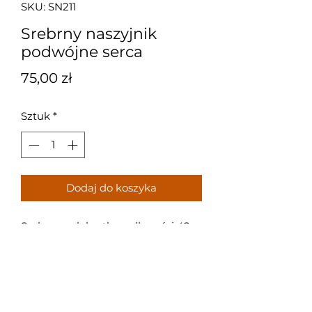
SKU: SN211
Srebrny naszyjnik
podwójne serca
Cena
75,00 zł
Sztuk
*
Dodaj do koszyka
Srebrna celebrytka o długości 42
cm + 3 cm przedłużki z motywem
serca i nieskończoności z
cyrkoniami.
Próba: 925