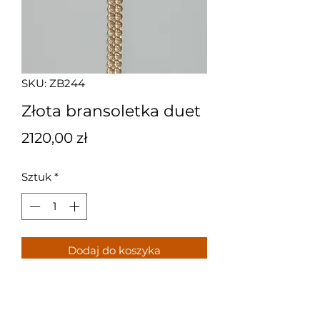
SKU: ZB244
Złota bransoletka duet
Cena
2120,00 zł
Sztuk
*
Dodaj do koszyka
Złota bransoletka z podwójnym
łańcuszkiem, bez cyrkoni.