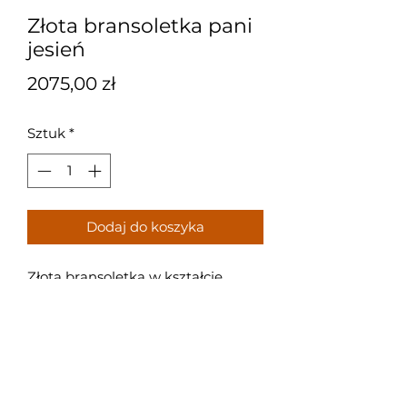
Złota bransoletka pani
jesień
Cena
2075,00 zł
Sztuk
*
Dodaj do koszyka
Złota bransoletka w kształcie
jesiennych liści, z cyrkoniami.
Próba: 585
Waga: 4,5 g
Rozmiar: 18