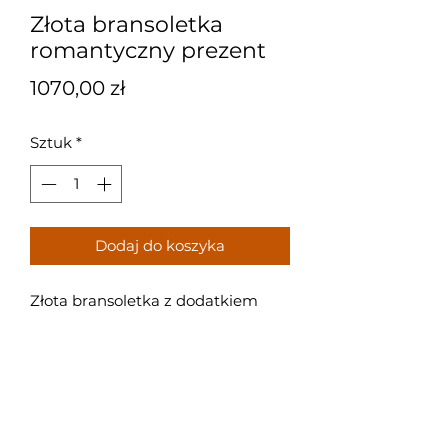
Złota bransoletka
romantyczny prezent
Cena
1070,00 zł
Sztuk
*
Dodaj do koszyka
Złota bransoletka z dodatkiem
ozdobnej blaszki oraz serduszka,
idealna na prezent.
Próba: 585
Waga: 2,15 g
Rozmiar: 16