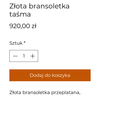
Złota bransoletka
taśma
Cena
920,00 zł
Sztuk
*
Dodaj do koszyka
Złota bransoletka przeplatana,
badrdzo łądna, godna polecenia.
Próba: 585
Waga: 1,95 g
Rozmiar: 20