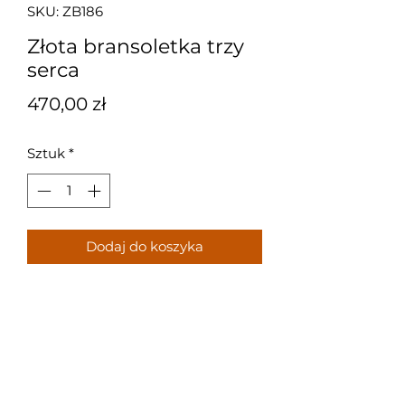
SKU: ZB186
Złota bransoletka trzy
serca
Cena
470,00 zł
Sztuk
*
Dodaj do koszyka
Złota bransoletka z motywem
serca o długości 18 cm.
Próba: 585
Waga: 0,9 g