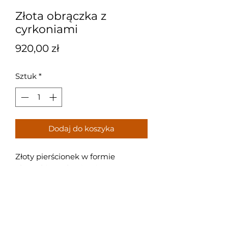
Złota obrączka z
cyrkoniami
Cena
920,00 zł
Sztuk
*
Dodaj do koszyka
Złoty pierścionek w formie
obrączki z cyrkoniami.
Pierścionek jest z żółtego i białego
złota.
Próba: 585/14k
Waga: 2,5g