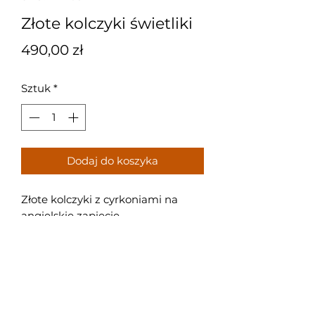
Złote kolczyki świetliki
Cena
490,00 zł
Sztuk
*
Dodaj do koszyka
Złote kolczyki z cyrkoniami na
angielskie zapięcie.
Próba: 585
Waga: 1,05 g