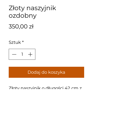
Złoty naszyjnik
ozdobny
Cena
350,00 zł
Sztuk
*
Dodaj do koszyka
Złoty naszyjnik o długości 42 cm z
ozdobnymi ogniwami.
Próba: 585
Waga: 0,7 g