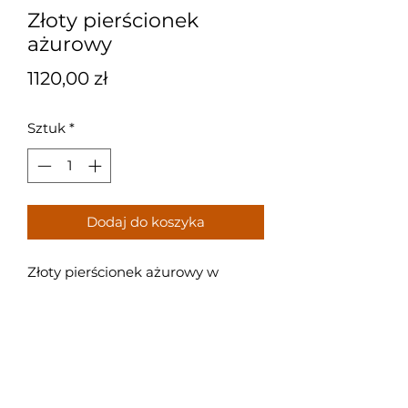
Złoty pierścionek
ażurowy
Cena
1120,00 zł
Sztuk
*
Dodaj do koszyka
Złoty pierścionek ażurowy w
kształcie koła.
Próba: 585/14k
Waga: 2,8g
Rozmiar: 15