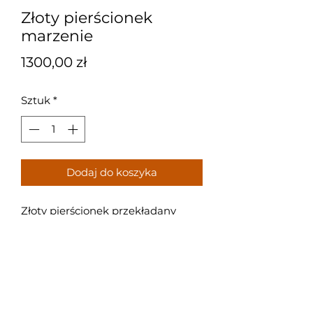
Złoty pierścionek
marzenie
Cena
1300,00 zł
Sztuk
*
Dodaj do koszyka
Złoty pierścionek przekładany
białym i żółtym złotem, z
dodatkiem cyrkonii.
Rozmiar: 19
Próba: 585
Waga: 2,55 g.