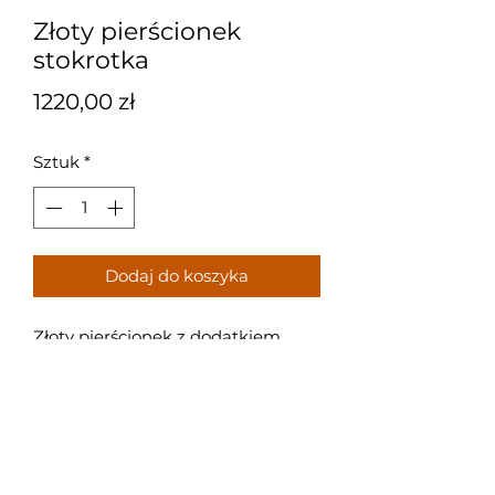
Złoty pierścionek
stokrotka
Cena
1220,00 zł
Sztuk
*
Dodaj do koszyka
Złoty pierścionek z dodatkiem
czarych kamienii, godny polecenia.
Rozmiar: 19
Próba: 585
Waga: 2,45 g.